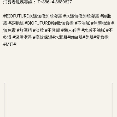
消費者服務專線： T+886- 4-8680627
#BIOFUTURE水漾無痕卸妝凝露 #水漾無痕卸妝凝露 #卸妝
露 #苾菲絲 #BIOFUTURE#卸妝無負擔 #不油膩 #無礦物油 #
無色素 #無酒精 #淡妝 #不緊繃 #懶人必備 #水感不油膩 #不
乾澀 #深層潔淨 #高效保濕#水潤肌#嫩白肌#美肌#零負擔
#MIT#