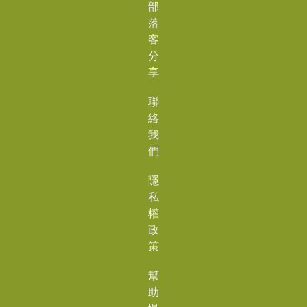
部
落
客
分
享
聯
絡
我
們
隱
私
權
政
策
幫
助