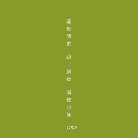
關
於
我
們
線
上
購
物
購
物
須
知
Q&A