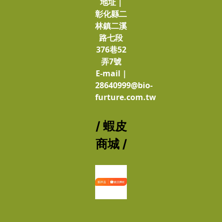
地址 |
彰化縣二
林鎮二溪
路七段
376巷52
弄7號
E-mail |
28640999@bio-
furture.com.tw
/ 蝦皮
商城 /