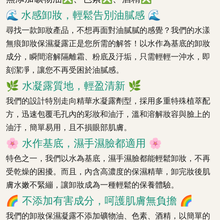
🌊
水感卸妝，輕鬆告別油膩感
🌊
尋找一款卸妝產品，不想再面對油膩膩的感覺？我們的水漾
無痕卸妝保濕凝露正是您所需的解答！以水作為基底的卸妝
成分，瞬間溶解隔離霜、粉底及汙垢，只需輕輕一沖水，即
刻潔凈，讓您不再受困於油膩感。
🌿
水凝露質地，輕盈清新
🌿
我們的設計特別走向精華水凝露劑型，採用多重特殊植萃配
方，迅速包覆毛孔內的彩妝和油汙，溫和溶解妝容與臉上的
油汙，簡單易用，且不損眼部肌膚。
🌸
水作基底，濕手濕臉都適用
🌸
特色之一，我們以水為基底，濕手濕臉都能輕鬆卸妝，不再
受乾燥的困擾。而且，內含高濃度的保濕精華，卸完妝後肌
膚水嫩不緊繃，讓卸妝成為一種輕鬆的保養體驗。
🌈
不添加有害成分，呵護肌膚無負擔
🌈
我們的卸妝保濕凝露不添加礦物油、色素、酒精，以簡單的