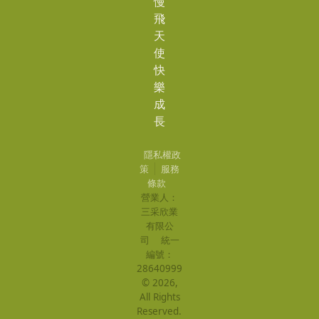
慢
飛
天
使
快
樂
成
長
隱私權政
策
服務
條款
營業人：
三采欣業
有限公
司
統一
編號：
28640999
©
2026
,
All Rights
Reserved.