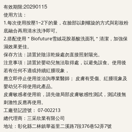
20290115
有效期限:
使用方法：
1.每次使用按壓1~2下的量，在臉部以劃螺旋的方式與彩妝粉
底融合再用清水洗浄即可。
2.搭配使用＂Biofuture雪絨花胺基酸洗面乳＂清潔，加強保
濕效果更佳。
保存方法：請置於陰涼乾燥處勿直接照射陽光。
注意事項：請置於嬰幼兒無法取得處，以避免誤食。使用後
若有任何不適或持續紅腫現象，
應立即停止使用並洽詢專業醫師； 皮膚有受傷、紅腫現象及
嬰幼兒不得使用此產品。
皮膚敏感者使用前，請先做局部皮膚敏感性測試，測試後無
刺激性反應再使用。
工廠登記證號： 07-002213
總代理商：三采欣業有限公司
地址：彰化縣二林鎮華崙里二溪路7段376巷52弄7號