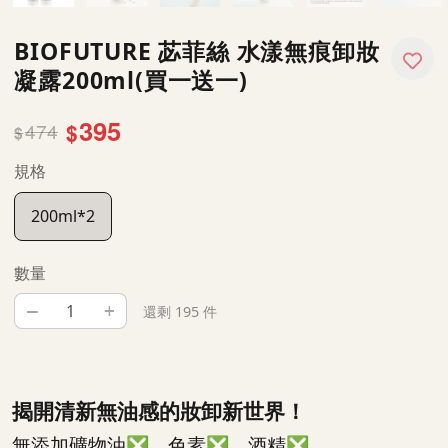
BIOFUTURE 苾菲絲 水漾無痕卸妝
凝露200ml(買一送一)
395
474
$
$
規格
200ml*2
數量
–
+
還剩 195 件
揭開清新無油感的妝卸新世界！
無添加礦物油❎、色素❎、酒精❎