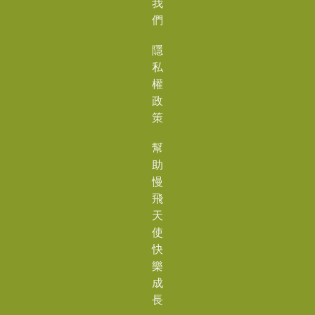
我
們
隱
私
權
政
策
幫
助
慢
飛
天
使
快
樂
成
長