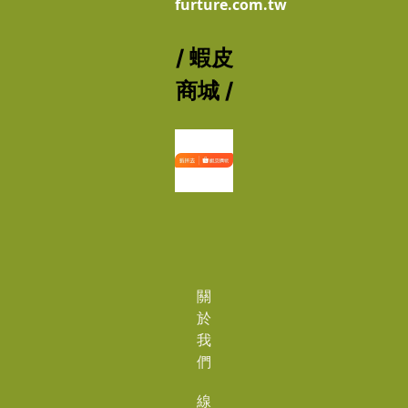
furture.com.tw
/ 蝦皮
商城 /
關
於
我
們
線