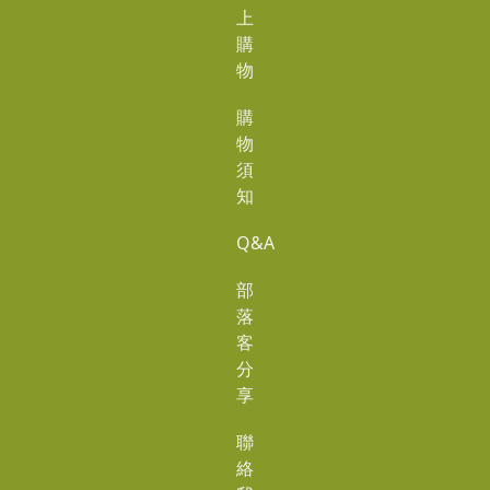
上
購
物
購
物
須
知
Q&A
部
落
客
分
享
聯
絡